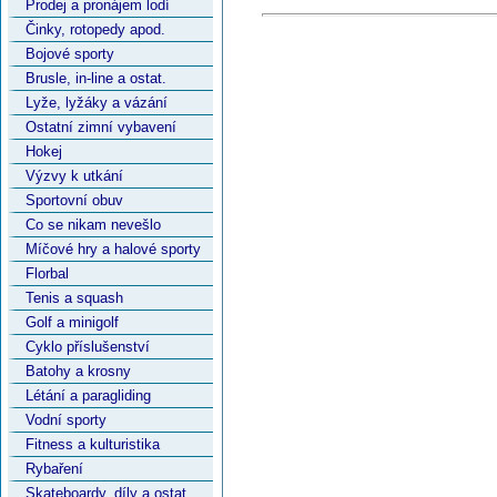
Prodej a pronájem lodí
Činky, rotopedy apod.
Bojové sporty
Brusle, in-line a ostat.
Lyže, lyžáky a vázání
Ostatní zimní vybavení
Hokej
Výzvy k utkání
Sportovní obuv
Co se nikam nevešlo
Míčové hry a halové sporty
Florbal
Tenis a squash
Golf a minigolf
Cyklo příslušenství
Batohy a krosny
Létání a paragliding
Vodní sporty
Fitness a kulturistika
Rybaření
Skateboardy, díly a ostat.