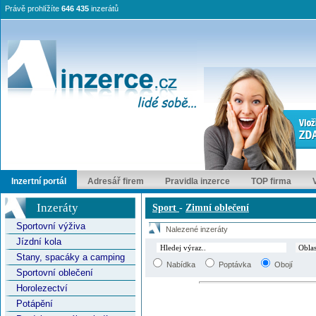
Právě prohlížíte
646 435
inzerátů
Inzertní portál
Adresář firem
Pravidla inzerce
TOP firma
Inzeráty
Sport
-
Zimní oblečení
Sportovní výživa
Nalezené inzeráty
Jízdní kola
Stany, spacáky a camping
Nabídka
Poptávka
Obojí
Sportovní oblečení
Horolezectví
Potápění