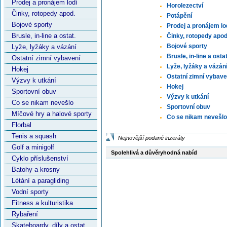
Prodej a pronájem lodí
Horolezectví
Činky, rotopedy apod.
Potápění
Bojové sporty
Prodej a pronájem lo
Brusle, in-line a ostat.
Činky, rotopedy apod
Bojové sporty
Lyže, lyžáky a vázání
Brusle, in-line a ostat
Ostatní zimní vybavení
Lyže, lyžáky a vázán
Hokej
Ostatní zimní vybave
Výzvy k utkání
Hokej
Sportovní obuv
Výzvy k utkání
Co se nikam nevešlo
Sportovní obuv
Míčové hry a halové sporty
Co se nikam nevešlo
Florbal
Tenis a squash
Nejnovější podané inzeráty
Golf a minigolf
Spolehlivá a důvěryhodná nabíd
Cyklo příslušenství
Batohy a krosny
Létání a paragliding
Vodní sporty
Fitness a kulturistika
Rybaření
Skateboardy, díly a ostat.