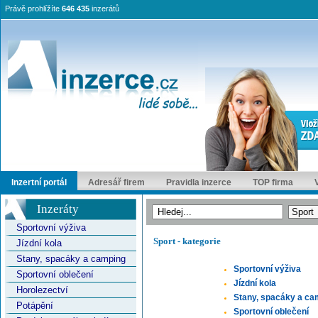
Právě prohlížíte
646 435
inzerátů
Inzertní portál
Adresář firem
Pravidla inzerce
TOP firma
Inzeráty
Sportovní výživa
Sport - kategorie
Jízdní kola
Stany, spacáky a camping
Sportovní výživa
Sportovní oblečení
Jízdní kola
Horolezectví
Stany, spacáky a ca
Potápění
Sportovní oblečení