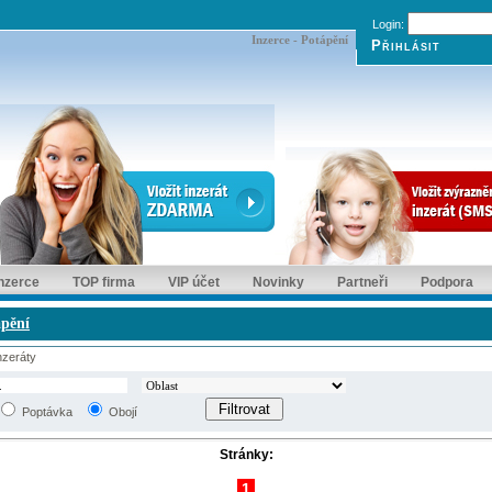
Login:
Inzerce - Potápění
inzerce
TOP firma
VIP účet
Novinky
Partneři
Podpora
pění
zeráty
Poptávka
Obojí
Stránky:
1