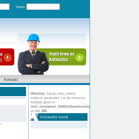
Heslo:
Zapomenuté heslo
|
Registrovat účet
Kontakt
Warning
: mysql_num_rows()
expects parameter 1 to be resource,
boolean given in
/srv/_container/_1000212/web/content/www/index.php
on line
386
Zvýrazněný inzerát