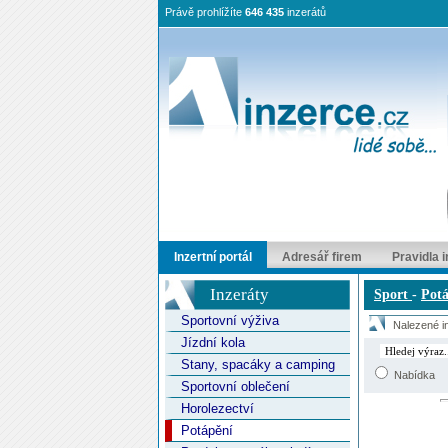
Právě prohlížíte
646 435
inzerátů
Inzertní portál
Adresář firem
Pravidla 
Inzeráty
Sport
-
Potá
Sportovní výživa
Nalezené in
Jízdní kola
Stany, spacáky a camping
Nabídka
Sportovní oblečení
Horolezectví
Potápění