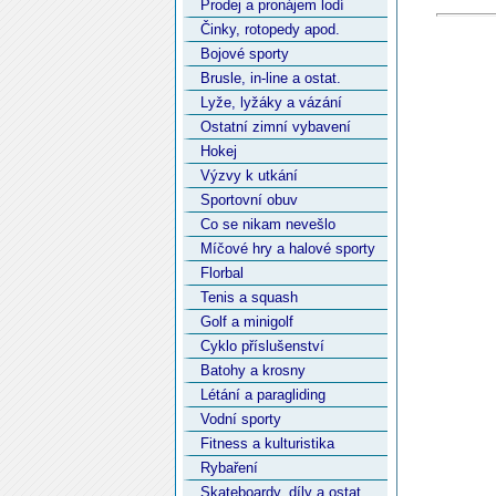
Prodej a pronájem lodí
Činky, rotopedy apod.
Bojové sporty
Brusle, in-line a ostat.
Lyže, lyžáky a vázání
Ostatní zimní vybavení
Hokej
Výzvy k utkání
Sportovní obuv
Co se nikam nevešlo
Míčové hry a halové sporty
Florbal
Tenis a squash
Golf a minigolf
Cyklo příslušenství
Batohy a krosny
Létání a paragliding
Vodní sporty
Fitness a kulturistika
Rybaření
Skateboardy, díly a ostat.