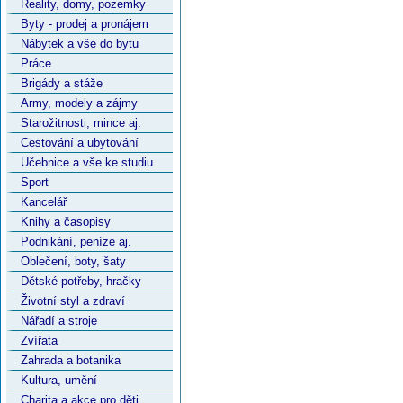
Reality, domy, pozemky
Byty - prodej a pronájem
Nábytek a vše do bytu
Práce
Brigády a stáže
Army, modely a zájmy
Starožitnosti, mince aj.
Cestování a ubytování
Učebnice a vše ke studiu
Sport
Kancelář
Knihy a časopisy
Podnikání, peníze aj.
Oblečení, boty, šaty
Dětské potřeby, hračky
Životní styl a zdraví
Nářadí a stroje
Zvířata
Zahrada a botanika
Kultura, umění
Charita a akce pro děti