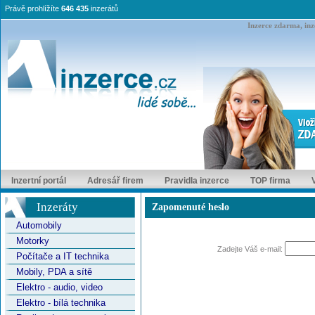
Právě prohlížíte
646 435
inzerátů
Inzerce zdarma, inze
Inzertní portál
Adresář firem
Pravidla inzerce
TOP firma
Inzeráty
Zapomenuté heslo
Automobily
Motorky
Zadejte Váš e-mail:
Počítače a IT technika
Mobily, PDA a sítě
Elektro - audio, video
Elektro - bílá technika