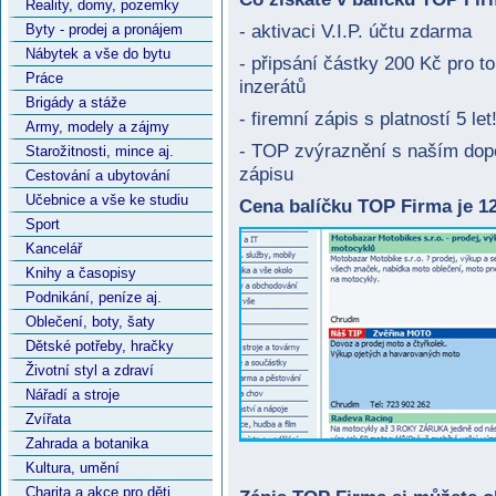
Reality, domy, pozemky
Byty - prodej a pronájem
- aktivaci V.I.P. účtu zdarma
Nábytek a vše do bytu
- připsání částky 200 Kč pro t
Práce
inzerátů
Brigády a stáže
- firemní zápis s platností 5 let
Army, modely a zájmy
- TOP zvýraznění s naším do
Starožitnosti, mince aj.
zápisu
Cestování a ubytování
Učebnice a vše ke studiu
Cena balíčku TOP Firma je 1
Sport
Kancelář
Knihy a časopisy
Podnikání, peníze aj.
Oblečení, boty, šaty
Dětské potřeby, hračky
Životní styl a zdraví
Nářadí a stroje
Zvířata
Zahrada a botanika
Kultura, umění
Charita a akce pro děti