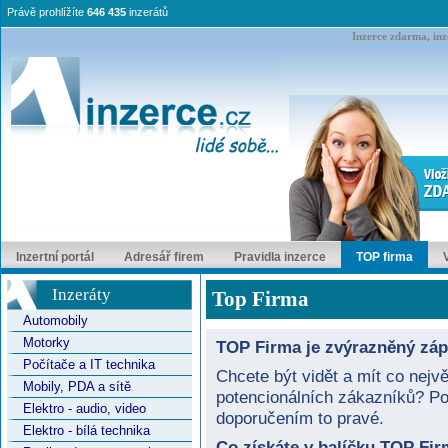
Právě prohlížíte
646 435
inzerátů
Inzerce zdarma, inze
Inzertní portál
Adresář firem
Pravidla inzerce
TOP firma
Inzeráty
Top Firma
Automobily
Motorky
TOP Firma je zvýrazněný záp
Počítače a IT technika
Chcete být vidět a mít co nejvě
Mobily, PDA a sítě
potencionálních zákazníků? Po
Elektro - audio, video
doporučením to pravé.
Elektro - bílá technika
Co získáte v balíčku TOP Fir