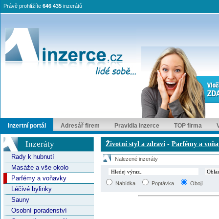
Právě prohlížíte
646 435
inzerátů
Inzertní portál
Adresář firem
Pravidla inzerce
TOP firma
Inzeráty
Životní styl a zdraví
-
Parfémy a voň
Rady k hubnutí
Nalezené inzeráty
Masáže a vše okolo
Parfémy a voňavky
Nabídka
Poptávka
Obojí
Léčivé bylinky
Sauny
Osobní poradenství