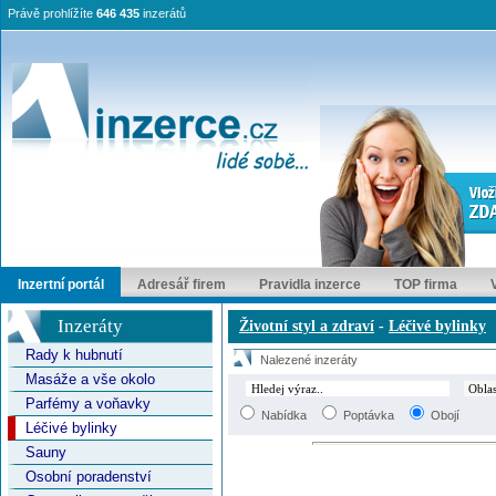
Právě prohlížíte
646 435
inzerátů
Inzertní portál
Adresář firem
Pravidla inzerce
TOP firma
Inzeráty
Životní styl a zdraví
-
Léčivé bylinky
Rady k hubnutí
Nalezené inzeráty
Masáže a vše okolo
Parfémy a voňavky
Nabídka
Poptávka
Obojí
Léčivé bylinky
Sauny
Osobní poradenství