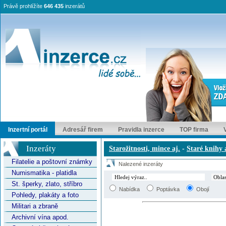
Právě prohlížíte
646 435
inzerátů
Inzertní portál
Adresář firem
Pravidla inzerce
TOP firma
Inzeráty
Starožitnosti, mince aj.
-
Staré knihy 
Filatelie a poštovní známky
Nalezené inzeráty
Numismatika - platidla
St. šperky, zlato, stříbro
Nabídka
Poptávka
Obojí
Pohledy, plakáty a foto
Militari a zbraně
Archivní vína apod.