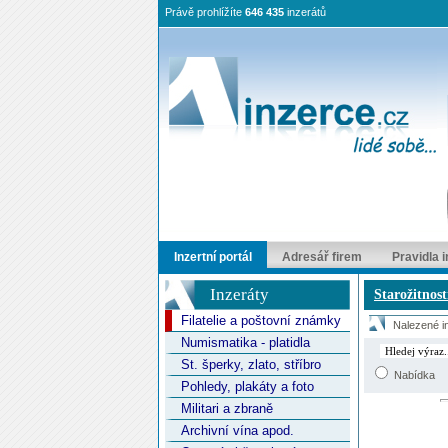
Právě prohlížíte
646 435
inzerátů
Inzertní portál
Adresář firem
Pravidla 
Inzeráty
Starožitnost
Filatelie a poštovní známky
Nalezené in
Numismatika - platidla
St. šperky, zlato, stříbro
Nabídka
Pohledy, plakáty a foto
Militari a zbraně
Archivní vína apod.