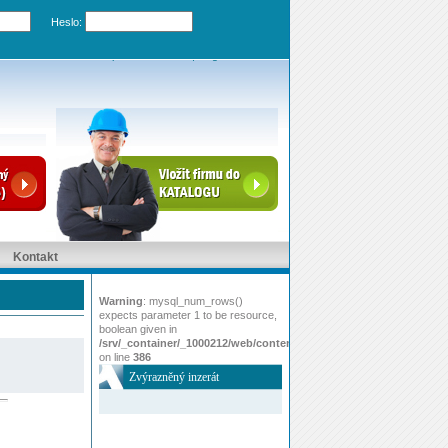
Heslo:
Zapomenuté heslo
|
Registrovat účet
Kontakt
Warning
: mysql_num_rows()
expects parameter 1 to be resource,
boolean given in
/srv/_container/_1000212/web/content/www/index.php
on line
386
Zvýrazněný inzerát