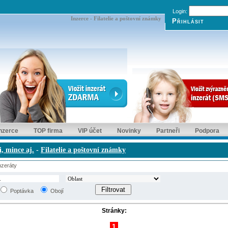
Login:
Inzerce - Filatelie a poštovní známky
inzerce
TOP firma
VIP účet
Novinky
Partneři
Podpora
i, mince aj.
-
Filatelie a poštovní známky
zeráty
Poptávka
Obojí
Stránky:
1