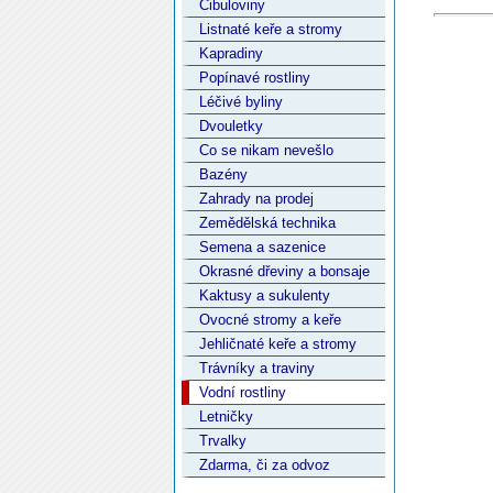
Cibuloviny
Listnaté keře a stromy
Kapradiny
Popínavé rostliny
Léčivé byliny
Dvouletky
Co se nikam nevešlo
Bazény
Zahrady na prodej
Zemědělská technika
Semena a sazenice
Okrasné dřeviny a bonsaje
Kaktusy a sukulenty
Ovocné stromy a keře
Jehličnaté keře a stromy
Trávníky a traviny
Vodní rostliny
Letničky
Trvalky
Zdarma, či za odvoz