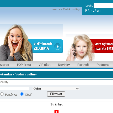
Login:
Inzerce - Vodní rostliny
inzerce
TOP firma
VIP účet
Novinky
Partneři
Podpora
otanika
-
Vodní rostliny
zeráty
Poptávka
Obojí
Stránky:
1