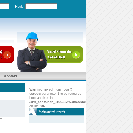
Heslo:
Zapomenuté heslo
|
Registrovat účet
Kontakt
Warning
: mysql_num_rows()
expects parameter 1 to be resource,
boolean given in
/srv/_container/_1000212/web/content/www/index.php
on line
386
Zvýrazněný inzerát