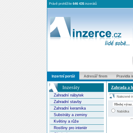
Právě prohlížíte
646 435
inzerátů
Inzertní portál
Adresář firem
Pravidla 
Inzeráty
Zahrada a b
Zahradní nábytek
Nalezené in
Zahradní stavby
Zahradní keramika
Nabídka
Substráty a zeminy
Květiny a růže
Rostliny pro interiér