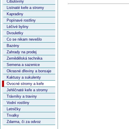
Cibuloviny
Listnaté keře a stromy
Kapradiny
Popínavé rostliny
Léčivé byliny
Dvouletky
Co se nikam nevešlo
Bazény
Zahrady na prodej
Zemědělská technika
Semena a sazenice
Okrasné dřeviny a bonsaje
Kaktusy a sukulenty
Ovocné stromy a keře
Jehličnaté keře a stromy
Trávníky a traviny
Vodní rostliny
Letničky
Trvalky
Zdarma, či za odvoz