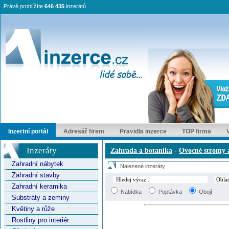
Právě prohlížíte
646 435
inzerátů
Inzertní portál
Adresář firem
Pravidla inzerce
TOP firma
Inzeráty
Zahrada a botanika
-
Ovocné stromy 
Zahradní nábytek
Nalezené inzeráty
Zahradní stavby
Zahradní keramika
Nabídka
Poptávka
Obojí
Substráty a zeminy
Květiny a růže
Rostliny pro interiér