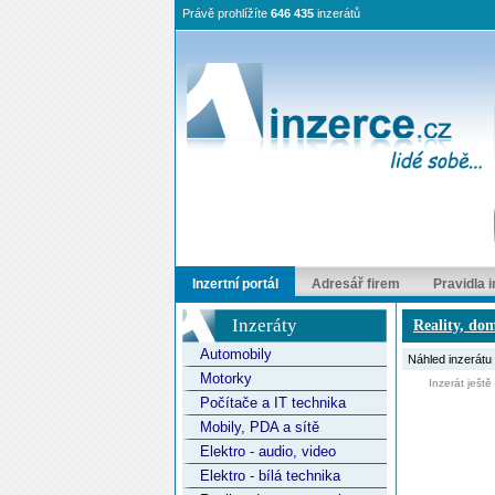
Právě prohlížíte
646 435
inzerátů
Inzertní portál
Adresář firem
Pravidla 
Inzeráty
Reality, do
Automobily
Náhled inzerátu
Motorky
Inzerát ještě ne
Počítače a IT technika
Mobily, PDA a sítě
Elektro - audio, video
Elektro - bílá technika