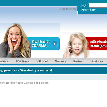
Login:
Detail inzerátu
inzerce
TOP firma
VIP účet
Novinky
Partneři
Podpora
my, pozemky
-
Stavebniny a materiál
ní schválený nebo vypršela jeho platnost.