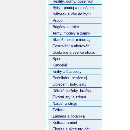
Reality, domy, pozemky
Byty - prodej a pronájem
Nábytek a vše do bytu
Práce
Brigády a stáže
Army, modely a zájmy
Starožitnosti, mince aj.
Cestování a ubytování
Učebnice a vše ke studiu
Sport
Kancelář
Knihy a časopisy
Podnikání, peníze aj.
Oblečení, boty, šaty
Dětské potřeby, hračky
Životní styl a zdraví
Nářadí a stroje
Zvířata
Zahrada a botanika
Kultura, umění
Charita a akce pro děti