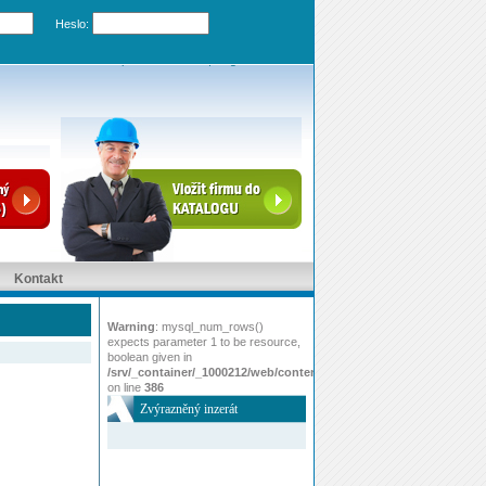
Heslo:
Zapomenuté heslo
|
Registrovat účet
Kontakt
Warning
: mysql_num_rows()
expects parameter 1 to be resource,
boolean given in
/srv/_container/_1000212/web/content/www/index.php
on line
386
Zvýrazněný inzerát