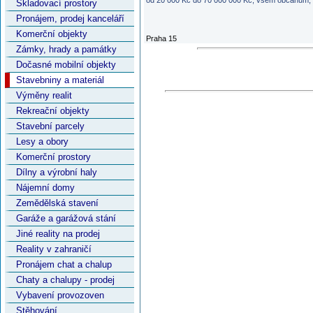
od 20 000 Kč do 70 000 000 Kč, všem občanům, kt
Skladovací prostory
Pronájem, prodej kanceláří
Komerční objekty
Praha 15
Zámky, hrady a památky
Dočasné mobilní objekty
Stavebniny a materiál
Výměny realit
Rekreační objekty
Stavební parcely
Lesy a obory
Komerční prostory
Dílny a výrobní haly
Nájemní domy
Zemědělská stavení
Garáže a garážová stání
Jiné reality na prodej
Reality v zahraničí
Pronájem chat a chalup
Chaty a chalupy - prodej
Vybavení provozoven
Stěhování