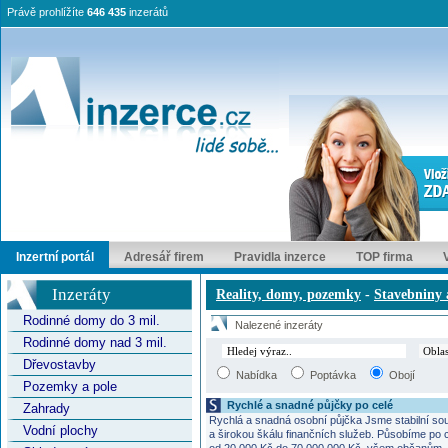
Právě prohlížíte
646 435
inzerátů
Inzertní portál
Adresář firem
Pravidla inzerce
TOP firma
Inzeráty
Reality, domy, pozemky
-
Stavebniny 
Rodinné domy do 3 mil.
Nalezené inzeráty
Rodinné domy nad 3 mil.
Dřevostavby
Nabídka
Poptávka
Obojí
Pozemky a pole
Rychlé a snadné půjčky po celé
Zahrady
Rychlá a snadná osobní půjčka Jsme stabilní sou
Vodní plochy
a širokou škálu finančních služeb. Působíme po 