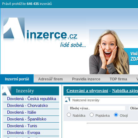
Právě prohlížíte
646 435
inzerátů
Inzertní portál
Adresář firem
Pravidla inzerce
TOP firma
Inzeráty
Cestování a ubytování
-
Nabídka záje
Dovolená - Česká republika
Nalezené inzeráty
Dovolená - Chorvatsko
Dovolená - Itálie
Nabídka
Poptávka
Obojí
Dovolená - Španělsko
Dovolená - Tunis
Dovolená - Evropa