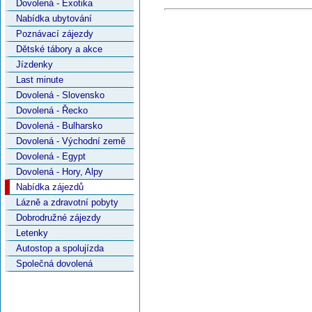
Dovolená - Exotika
Nabídka ubytování
Poznávací zájezdy
Dětské tábory a akce
Jízdenky
Last minute
Dovolená - Slovensko
Dovolená - Řecko
Dovolená - Bulharsko
Dovolená - Východní země
Dovolená - Egypt
Dovolená - Hory, Alpy
Nabídka zájezdů
Lázně a zdravotní pobyty
Dobrodružné zájezdy
Letenky
Autostop a spolujízda
Společná dovolená