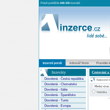
Právě prohlížíte
646 435
inzerátů
Inzertní portál
Adresář firem
Pravidla 
Inzeráty
Cestování a
Dovolená - Česká republika
Nalezené in
Dovolená - Chorvatsko
Dovolená - Itálie
Nabídka
Dovolená - Španělsko
Dovolená - Tunis
Dovolená - Evropa