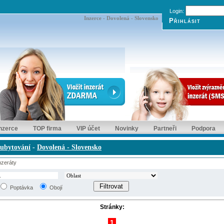
Login:
Inzerce - Dovolená - Slovensko
inzerce
TOP firma
VIP účet
Novinky
Partneři
Podpora
 ubytování
-
Dovolená - Slovensko
zeráty
Poptávka
Obojí
Stránky:
1