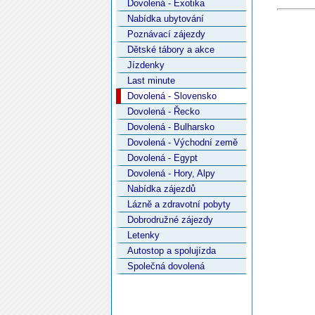
Dovolená - Exotika
Nabídka ubytování
Poznávací zájezdy
Dětské tábory a akce
Jízdenky
Last minute
Dovolená - Slovensko
Dovolená - Řecko
Dovolená - Bulharsko
Dovolená - Východní země
Dovolená - Egypt
Dovolená - Hory, Alpy
Nabídka zájezdů
Lázně a zdravotní pobyty
Dobrodružné zájezdy
Letenky
Autostop a spolujízda
Společná dovolená