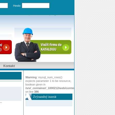
Heslo:
Zapomenuté heslo
|
Registrovat účet
Kontakt
Warning
: mysql_num_rows()
expects parameter 1 to be resource,
boolean given in
/srv/_container/_1000212/web/content/www/index.php
on line
386
Zvýrazněný inzerát