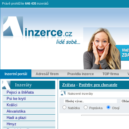
Právě prohlížíte
646 435
inzerátů
Inzertní portál
Adresář firem
Pravidla inzerce
TOP firma
Inzeráty
Zvířata
-
Potřeby pro chovatele
Pejsci a štěňata
Nalezené inzeráty
Psi ke krytí
Králíci
Nabídka
Poptávka
Obojí
Akvaristika
Hadi a plazi
Hmyz