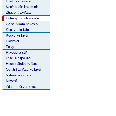
Exotická zvířata
Koně a vše kolem nich
Ztracená zvířata
Potřeby pro chovatele
Co se nikam nevešlo
Kočky a koťata
Kočky ke krytí
Hlodavci
Želvy
Pavouci a štíři
Ptáci a papoušci
Hospodářská zvířata
Ostatní zvířata ke krytí
Nalezená zvířata
Krmení
Zdarma, či za odvoz