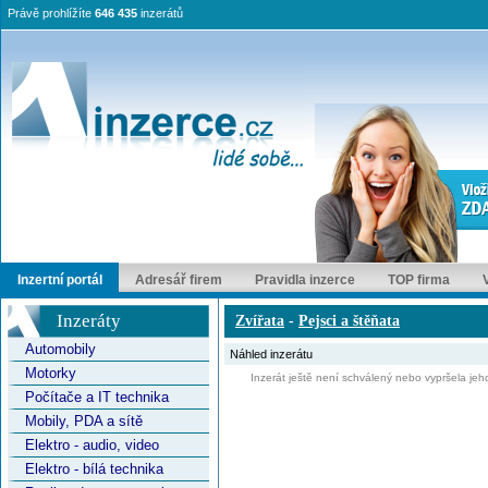
Právě prohlížíte
646 435
inzerátů
Inzertní portál
Adresář firem
Pravidla inzerce
TOP firma
Inzeráty
Zvířata
-
Pejsci a štěňata
Automobily
Náhled inzerátu
Motorky
Inzerát ještě není schválený nebo vypršela jeho
Počítače a IT technika
Mobily, PDA a sítě
Elektro - audio, video
Elektro - bílá technika