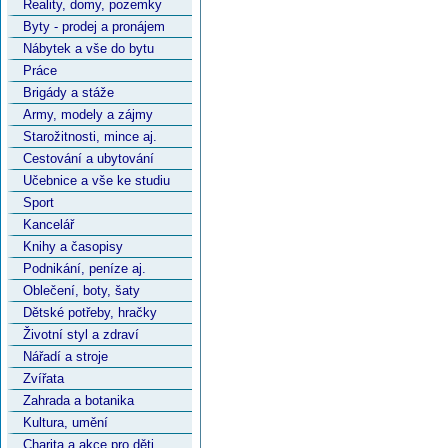
Reality, domy, pozemky
Byty - prodej a pronájem
Nábytek a vše do bytu
Práce
Brigády a stáže
Army, modely a zájmy
Starožitnosti, mince aj.
Cestování a ubytování
Učebnice a vše ke studiu
Sport
Kancelář
Knihy a časopisy
Podnikání, peníze aj.
Oblečení, boty, šaty
Dětské potřeby, hračky
Životní styl a zdraví
Nářadí a stroje
Zvířata
Zahrada a botanika
Kultura, umění
Charita a akce pro děti