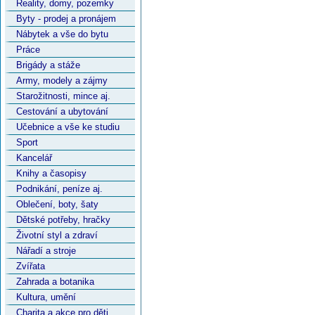
Reality, domy, pozemky
Byty - prodej a pronájem
Nábytek a vše do bytu
Práce
Brigády a stáže
Army, modely a zájmy
Starožitnosti, mince aj.
Cestování a ubytování
Učebnice a vše ke studiu
Sport
Kancelář
Knihy a časopisy
Podnikání, peníze aj.
Oblečení, boty, šaty
Dětské potřeby, hračky
Životní styl a zdraví
Nářadí a stroje
Zvířata
Zahrada a botanika
Kultura, umění
Charita a akce pro děti