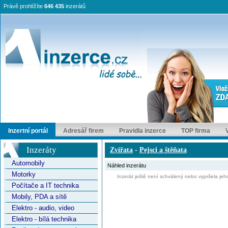
Právě prohlížíte
646 435
inzerátů
Inzertní portál
Adresář firem
Pravidla inzerce
TOP firma
Inzeráty
Zvířata
-
Pejsci a štěňata
Automobily
Náhled inzerátu
Motorky
Inzerát ještě není schválený nebo vypršela jeho
Počítače a IT technika
Mobily, PDA a sítě
Elektro - audio, video
Elektro - bílá technika