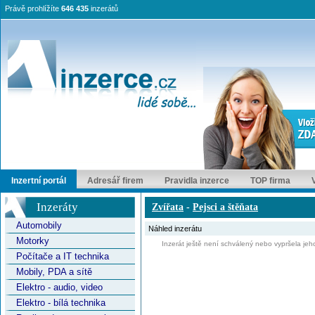
Právě prohlížíte
646 435
inzerátů
Inzertní portál
Adresář firem
Pravidla inzerce
TOP firma
Inzeráty
Zvířata
-
Pejsci a štěňata
Automobily
Náhled inzerátu
Motorky
Inzerát ještě není schválený nebo vypršela jeho
Počítače a IT technika
Mobily, PDA a sítě
Elektro - audio, video
Elektro - bílá technika