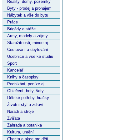
Reality, domy, pozemky
Byty - prodej a pronájem
Nábytek a vše do bytu
Práce
Brigády a stáže
Army, modely a zájmy
Starožitnosti, mince aj.
Cestování a ubytování
Učebnice a vše ke studiu
Sport
Kancelář
Knihy a časopisy
Podnikání, peníze aj.
Oblečení, boty, šaty
Dětské potřeby, hračky
Životní styl a zdraví
Nářadí a stroje
Zvířata
Zahrada a botanika
Kultura, umění
Charita a akce pro děti