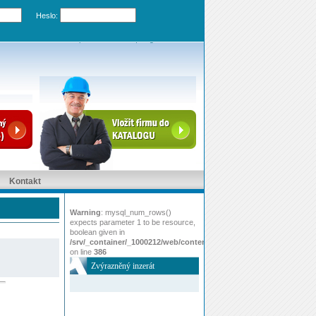
Heslo:
Zapomenuté heslo
|
Registrovat účet
Kontakt
Warning
: mysql_num_rows()
expects parameter 1 to be resource,
boolean given in
/srv/_container/_1000212/web/content/www/index.php
on line
386
Zvýrazněný inzerát