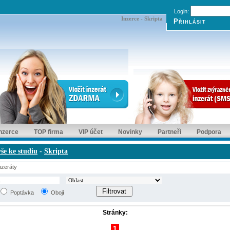
Login:
Inzerce - Skripta
inzerce
TOP firma
VIP účet
Novinky
Partneři
Podpora
še ke studiu
-
Skripta
zeráty
Poptávka
Obojí
Stránky:
1