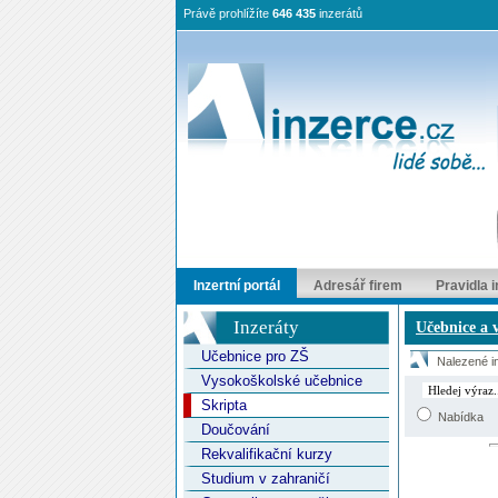
Právě prohlížíte
646 435
inzerátů
Inzertní portál
Adresář firem
Pravidla 
Inzeráty
Učebnice a v
Učebnice pro ZŠ
Nalezené in
Vysokoškolské učebnice
Skripta
Nabídka
Doučování
Rekvalifikační kurzy
Studium v zahraničí