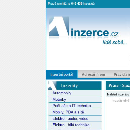
Právě prohlížíte
646 435
inzerátů
Inzertní portál
Adresář firem
Pravidla 
Inzeráty
Práce
-
Slu
Automobily
Náhled inzerátu
Motorky
Inzerát ještě ne
Počítače a IT technika
Mobily, PDA a sítě
Elektro - audio, video
Elektro - bílá technika