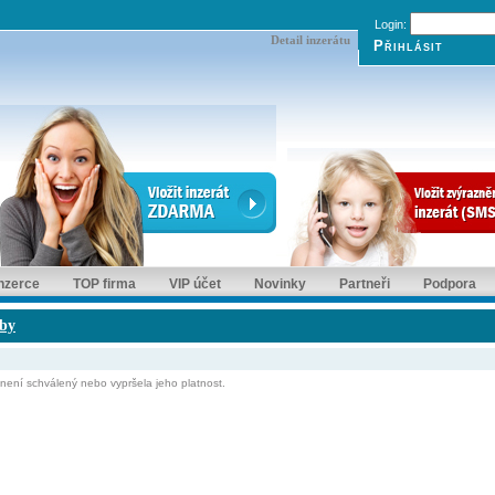
Login:
Detail inzerátu
inzerce
TOP firma
VIP účet
Novinky
Partneři
Podpora
žby
ní schválený nebo vypršela jeho platnost.