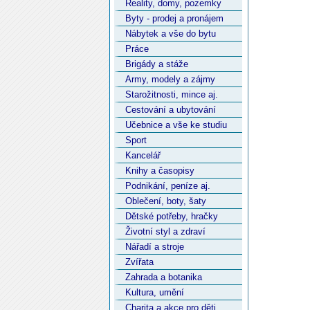
Reality, domy, pozemky
Byty - prodej a pronájem
Nábytek a vše do bytu
Práce
Brigády a stáže
Army, modely a zájmy
Starožitnosti, mince aj.
Cestování a ubytování
Učebnice a vše ke studiu
Sport
Kancelář
Knihy a časopisy
Podnikání, peníze aj.
Oblečení, boty, šaty
Dětské potřeby, hračky
Životní styl a zdraví
Nářadí a stroje
Zvířata
Zahrada a botanika
Kultura, umění
Charita a akce pro děti