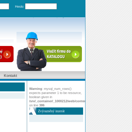
Heslo:
Zapomenuté heslo
|
Registrovat účet
Kontakt
Warning
: mysql_num_rows()
expects parameter 1 to be resource,
boolean given in
/srv/_container/_1000212/web/content/www/index.php
on line
386
Zvýrazněný inzerát