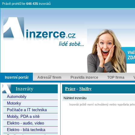
Právě prohlížíte
646 435
inzerátů
Inzertní portál
Adresář firem
Pravidla inzerce
TOP firma
Inzeráty
Práce
-
Služby
Automobily
Náhled inzerátu
Motorky
Inzerát ještě není schválený nebo vypršela jeho
Počítače a IT technika
Mobily, PDA a sítě
Elektro - audio, video
Elektro - bílá technika