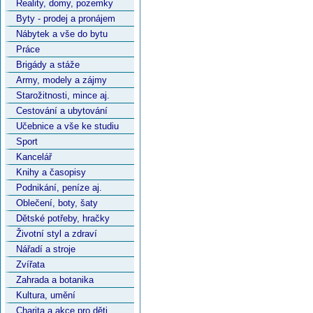
Reality, domy, pozemky
Byty - prodej a pronájem
Nábytek a vše do bytu
Práce
Brigády a stáže
Army, modely a zájmy
Starožitnosti, mince aj.
Cestování a ubytování
Učebnice a vše ke studiu
Sport
Kancelář
Knihy a časopisy
Podnikání, peníze aj.
Oblečení, boty, šaty
Dětské potřeby, hračky
Životní styl a zdraví
Nářadí a stroje
Zvířata
Zahrada a botanika
Kultura, umění
Charita a akce pro děti