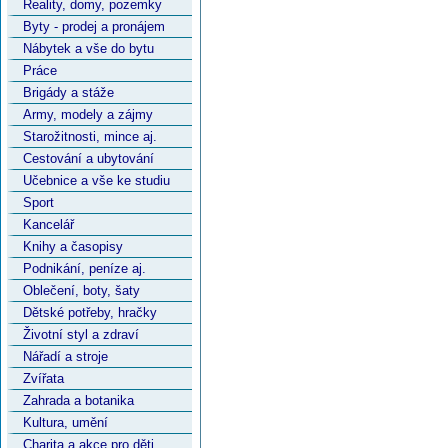
Reality, domy, pozemky
Byty - prodej a pronájem
Nábytek a vše do bytu
Práce
Brigády a stáže
Army, modely a zájmy
Starožitnosti, mince aj.
Cestování a ubytování
Učebnice a vše ke studiu
Sport
Kancelář
Knihy a časopisy
Podnikání, peníze aj.
Oblečení, boty, šaty
Dětské potřeby, hračky
Životní styl a zdraví
Nářadí a stroje
Zvířata
Zahrada a botanika
Kultura, umění
Charita a akce pro děti