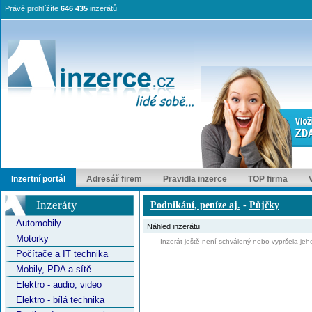
Právě prohlížíte
646 435
inzerátů
Inzertní portál
Adresář firem
Pravidla inzerce
TOP firma
Inzeráty
Podnikání, peníze aj.
-
Půjčky
Automobily
Náhled inzerátu
Motorky
Inzerát ještě není schválený nebo vypršela jeho
Počítače a IT technika
Mobily, PDA a sítě
Elektro - audio, video
Elektro - bílá technika