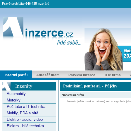
Právě prohlížíte
646 435
inzerátů
Inzertní portál
Adresář firem
Pravidla inzerce
TOP firma
Inzeráty
Podnikání, peníze aj.
-
Půjčky
Automobily
Náhled inzerátu
Motorky
Inzerát ještě není schválený nebo vypršela jeho
Počítače a IT technika
Mobily, PDA a sítě
Elektro - audio, video
Elektro - bílá technika