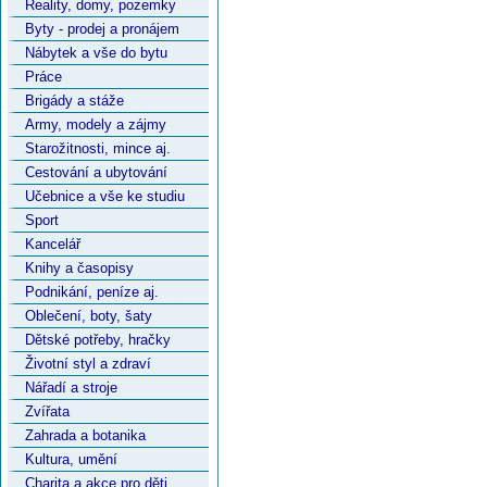
Reality, domy, pozemky
Byty - prodej a pronájem
Nábytek a vše do bytu
Práce
Brigády a stáže
Army, modely a zájmy
Starožitnosti, mince aj.
Cestování a ubytování
Učebnice a vše ke studiu
Sport
Kancelář
Knihy a časopisy
Podnikání, peníze aj.
Oblečení, boty, šaty
Dětské potřeby, hračky
Životní styl a zdraví
Nářadí a stroje
Zvířata
Zahrada a botanika
Kultura, umění
Charita a akce pro děti