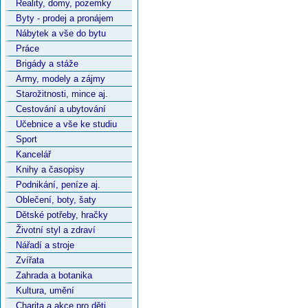
Reality, domy, pozemky
Byty - prodej a pronájem
Nábytek a vše do bytu
Práce
Brigády a stáže
Army, modely a zájmy
Starožitnosti, mince aj.
Cestování a ubytování
Učebnice a vše ke studiu
Sport
Kancelář
Knihy a časopisy
Podnikání, peníze aj.
Oblečení, boty, šaty
Dětské potřeby, hračky
Životní styl a zdraví
Nářadí a stroje
Zvířata
Zahrada a botanika
Kultura, umění
Charita a akce pro děti