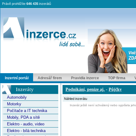
Právě prohlížíte
646 435
inzerátů
Inzertní portál
Adresář firem
Pravidla inzerce
TOP firma
Inzeráty
Podnikání, peníze aj.
-
Půjčky
Automobily
Náhled inzerátu
Motorky
Inzerát ještě není schválený nebo vypršela jeho
Počítače a IT technika
Mobily, PDA a sítě
Elektro - audio, video
Elektro - bílá technika