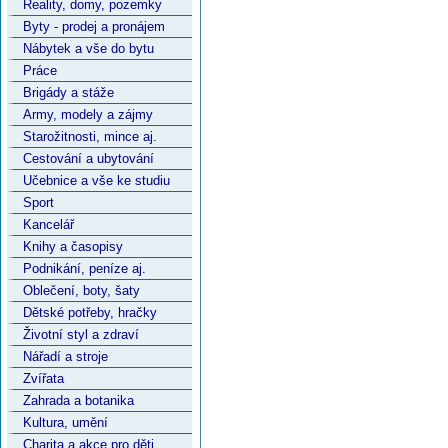
Reality, domy, pozemky
Byty - prodej a pronájem
Nábytek a vše do bytu
Práce
Brigády a stáže
Army, modely a zájmy
Starožitnosti, mince aj.
Cestování a ubytování
Učebnice a vše ke studiu
Sport
Kancelář
Knihy a časopisy
Podnikání, peníze aj.
Oblečení, boty, šaty
Dětské potřeby, hračky
Životní styl a zdraví
Nářadí a stroje
Zvířata
Zahrada a botanika
Kultura, umění
Charita a akce pro děti