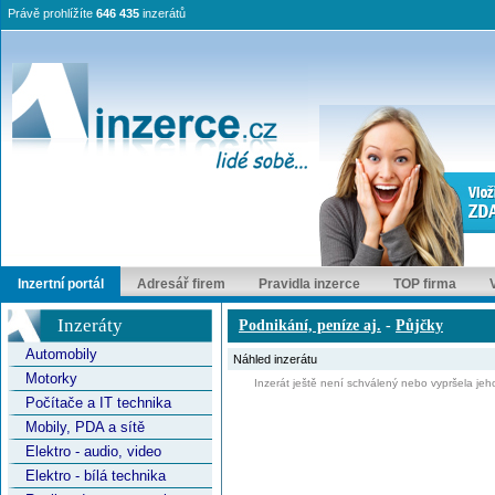
Právě prohlížíte
646 435
inzerátů
Inzertní portál
Adresář firem
Pravidla inzerce
TOP firma
Inzeráty
Podnikání, peníze aj.
-
Půjčky
Automobily
Náhled inzerátu
Motorky
Inzerát ještě není schválený nebo vypršela jeho
Počítače a IT technika
Mobily, PDA a sítě
Elektro - audio, video
Elektro - bílá technika