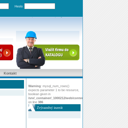
Heslo:
Zapomenuté heslo
|
Registrovat účet
Kontakt
Warning
: mysql_num_rows()
expects parameter 1 to be resource,
boolean given in
/srv/_container/_1000212/web/content/www/index.php
on line
386
Zvýrazněný inzerát