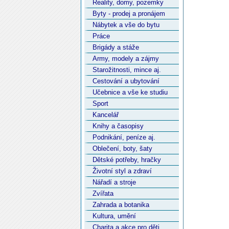
Reality, domy, pozemky
Byty - prodej a pronájem
Nábytek a vše do bytu
Práce
Brigády a stáže
Army, modely a zájmy
Starožitnosti, mince aj.
Cestování a ubytování
Učebnice a vše ke studiu
Sport
Kancelář
Knihy a časopisy
Podnikání, peníze aj.
Oblečení, boty, šaty
Dětské potřeby, hračky
Životní styl a zdraví
Nářadí a stroje
Zvířata
Zahrada a botanika
Kultura, umění
Charita a akce pro děti