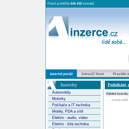
Právě prohlížíte
646 435
inzerátů
Inzertní portál
Adresář firem
Pravidla 
Inzeráty
Podnikání, p
Automobily
Náhled inzerátu
Motorky
Inzerát ještě ne
Počítače a IT technika
Mobily, PDA a sítě
Elektro - audio, video
Elektro - bílá technika