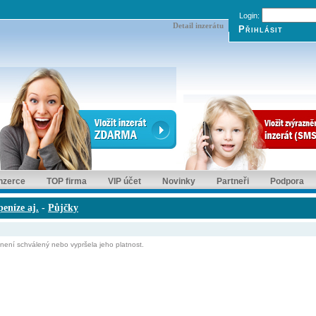
Login:
Detail inzerátu
inzerce
TOP firma
VIP účet
Novinky
Partneři
Podpora
eníze aj.
-
Půjčky
ní schválený nebo vypršela jeho platnost.