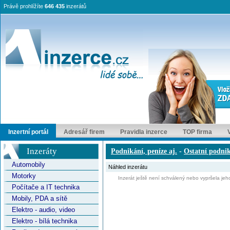
Právě prohlížíte
646 435
inzerátů
Inzertní portál
Adresář firem
Pravidla inzerce
TOP firma
Inzeráty
Podnikání, peníze aj.
-
Ostatní podni
Automobily
Náhled inzerátu
Motorky
Inzerát ještě není schválený nebo vypršela jeho
Počítače a IT technika
Mobily, PDA a sítě
Elektro - audio, video
Elektro - bílá technika