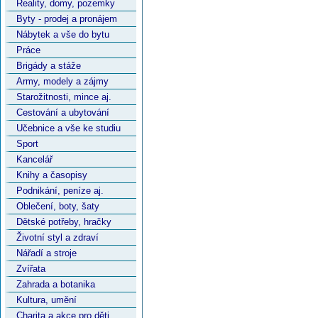
Reality, domy, pozemky
Byty - prodej a pronájem
Nábytek a vše do bytu
Práce
Brigády a stáže
Army, modely a zájmy
Starožitnosti, mince aj.
Cestování a ubytování
Učebnice a vše ke studiu
Sport
Kancelář
Knihy a časopisy
Podnikání, peníze aj.
Oblečení, boty, šaty
Dětské potřeby, hračky
Životní styl a zdraví
Nářadí a stroje
Zvířata
Zahrada a botanika
Kultura, umění
Charita a akce pro děti