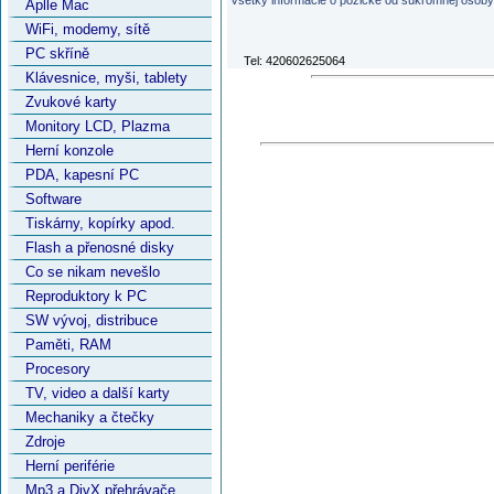
Všetky informácie o pôžičke od súkromnej osoby 
Aplle Mac
WiFi, modemy, sítě
PC skříně
Tel: 420602625064
Klávesnice, myši, tablety
Zvukové karty
Monitory LCD, Plazma
Herní konzole
PDA, kapesní PC
Software
Tiskárny, kopírky apod.
Flash a přenosné disky
Co se nikam nevešlo
Reproduktory k PC
SW vývoj, distribuce
Paměti, RAM
Procesory
TV, video a další karty
Mechaniky a čtečky
Zdroje
Herní periférie
Mp3 a DivX přehrávače