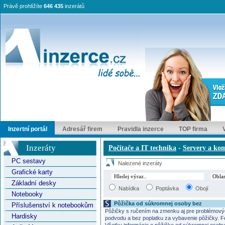
Právě prohlížíte
646 435
inzerátů
Inzertní portál
Adresář firem
Pravidla inzerce
TOP firma
Inzeráty
Počítače a IT technika
-
Servery a ko
PC sestavy
Nalezené inzeráty
Grafické karty
Základní desky
Nabídka
Poptávka
Obojí
Notebooky
Pôžička od súkromnej osoby bez
Příslušenství k notebookům
Pôžičky s ručením na zmenku aj pre problémovýc
Hardisky
podvodu a bez poplatku za vybavenie pôžičky. F