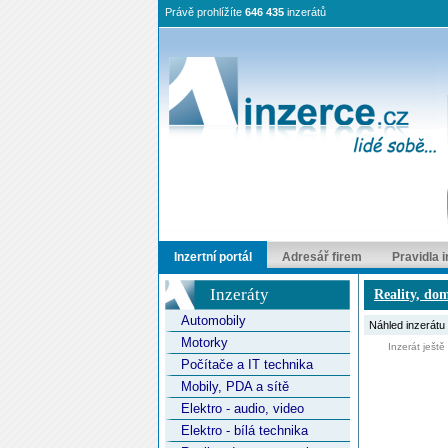
Právě prohlížíte
646 435
inzerátů
Inzertní portál
Adresář firem
Pravidla 
Inzeráty
Reality, do
Automobily
Náhled inzerátu
Motorky
Inzerát ještě ne
Počítače a IT technika
Mobily, PDA a sítě
Elektro - audio, video
Elektro - bílá technika