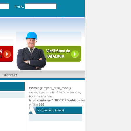
Heslo:
Zapomenuté heslo
|
Registrovat účet
Kontakt
Warning
: mysql_num_rows()
expects parameter 1 to be resource,
boolean given in
/srv/_container/_1000212/web/content/www/index.php
on line
386
Zvýrazněný inzerát