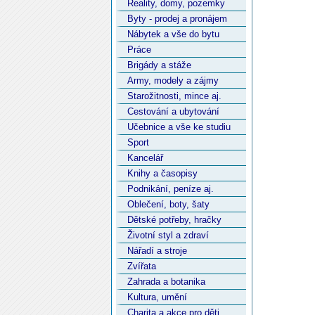
Reality, domy, pozemky
Byty - prodej a pronájem
Nábytek a vše do bytu
Práce
Brigády a stáže
Army, modely a zájmy
Starožitnosti, mince aj.
Cestování a ubytování
Učebnice a vše ke studiu
Sport
Kancelář
Knihy a časopisy
Podnikání, peníze aj.
Oblečení, boty, šaty
Dětské potřeby, hračky
Životní styl a zdraví
Nářadí a stroje
Zvířata
Zahrada a botanika
Kultura, umění
Charita a akce pro děti