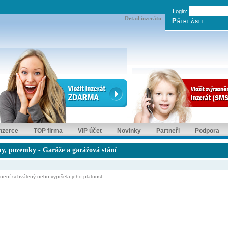
Login:
Detail inzerátu
inzerce
TOP firma
VIP účet
Novinky
Partneři
Podpora
my, pozemky
-
Garáže a garážová stání
ní schválený nebo vypršela jeho platnost.