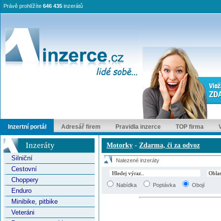
Právě prohlížíte
646 435
inzerátů
Inzertní portál
Adresář firem
Pravidla inzerce
TOP firma
Inzeráty
Motorky
-
Zdarma, či za odvoz
Silniční
Nalezené inzeráty
Cestovní
Choppery
Nabídka
Poptávka
Obojí
Enduro
Minibike, pitbike
Veteráni