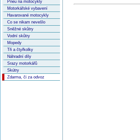
Pneu na motocykly
Motorkářské vybavení
Havarované motocykly
Co se nikam nevešlo
Sněžné skůtry
Vodní skůtry
Mopedy
Tři a čtyřkolky
Náhradní díly
Srazy motorkářů
Skútry
Zdarma, či za odvoz