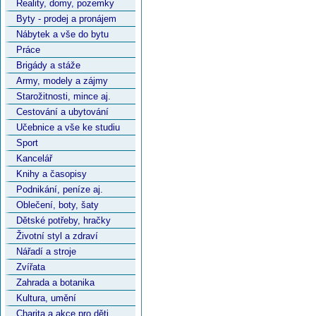
Reality, domy, pozemky
Byty - prodej a pronájem
Nábytek a vše do bytu
Práce
Brigády a stáže
Army, modely a zájmy
Starožitnosti, mince aj.
Cestování a ubytování
Učebnice a vše ke studiu
Sport
Kancelář
Knihy a časopisy
Podnikání, peníze aj.
Oblečení, boty, šaty
Dětské potřeby, hračky
Životní styl a zdraví
Nářadí a stroje
Zvířata
Zahrada a botanika
Kultura, umění
Charita a akce pro děti