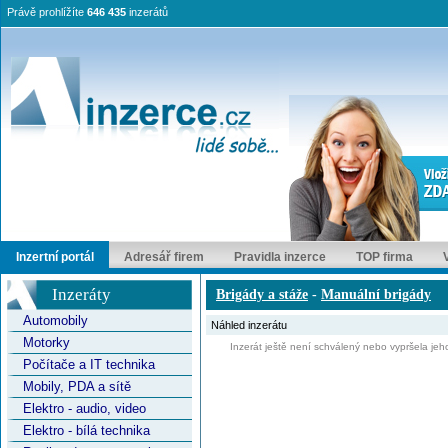
Právě prohlížíte
646 435
inzerátů
Inzertní portál
Adresář firem
Pravidla inzerce
TOP firma
Inzeráty
Brigády a stáže
-
Manuální brigády
Automobily
Náhled inzerátu
Motorky
Inzerát ještě není schválený nebo vypršela jeho
Počítače a IT technika
Mobily, PDA a sítě
Elektro - audio, video
Elektro - bílá technika