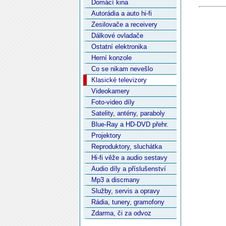
Domácí kina
Autorádia a auto hi-fi
Zesilovače a receivery
Dálkové ovladače
Ostatní elektronika
Herní konzole
Co se nikam nevešlo
Klasické televizory
Videokamery
Foto-video díly
Satelity, antény, paraboly
Blue-Ray a HD-DVD přehr.
Projektory
Reproduktory, sluchátka
Hi-fi věže a audio sestavy
Audio díly a příslušenství
Mp3 a discmany
Služby, servis a opravy
Rádia, tunery, gramofony
Zdarma, či za odvoz