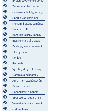
Bydlení a vše okolo domu
Zahrada a okolí domu
Cestování, hotely, kempy
Sport a vše okolo něj
Reklamní služby a média
Počítače a IT
Komunik. služby, mobily
Elektronika a vše okolo
E- shopy a obchodování
Služby - vše
Peníze
Řemesla
Výroba, stroje a továrny
Nástroje a součástky
Agro - farma a pěstování
Zvířata a chov
Pohostinství a nápoje
Spol. akce, hudba a film
Veřejná místa a vzdělání
Ostatní firmy