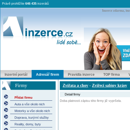
Právě prohlížíte
646 435
inzerátů
Inzerce zdarma, inze
Inzertní portál
Adresář firem
Pravidla inzerce
TOP firma
Firmy
Zvířata a chov
-
Zvířecí salóny krásy
Detail firmy
Přidat firmu
Doba platnosti zápisu této firmy již vypršela.
Auta a vše okolo nich
Motorky a vše okolo nich
Doprava, kurýrní služby
Reality, domy, byty