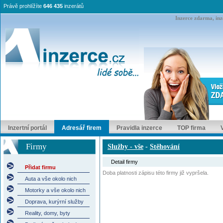
Právě prohlížíte
646 435
inzerátů
Inzerce zdarma, inze
Inzertní portál
Adresář firem
Pravidla inzerce
TOP firma
Firmy
Služby - vše
-
Stěhování
Detail firmy
Přidat firmu
Doba platnosti zápisu této firmy již vypršela.
Auta a vše okolo nich
Motorky a vše okolo nich
Doprava, kurýrní služby
Reality, domy, byty