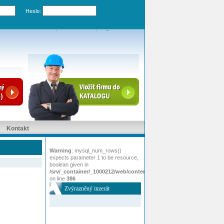
Heslo:
Zapomenuté heslo
|
Registrovat účet
Kontakt
Warning
: mysql_num_rows()
expects parameter 1 to be resource,
boolean given in
/srv/_container/_1000212/web/content/www/index.php
on line
386
Zvýrazněný inzerát