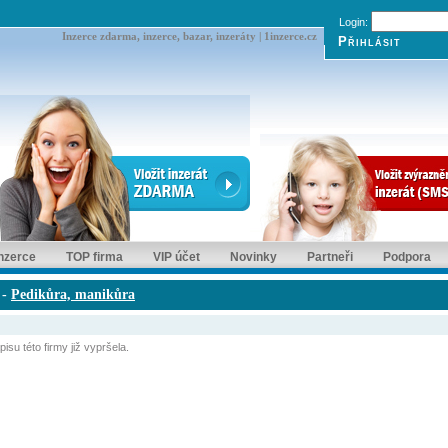
Login:
Inzerce zdarma, inzerce, bazar, inzeráty | 1inzerce.cz
inzerce
TOP firma
VIP účet
Novinky
Partneři
Podpora
-
Pedikůra, manikůra
isu této firmy již vypršela.