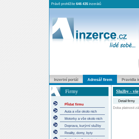
Právě prohlížíte
646 435
inzerátů
Inzertní portál
Adresář firem
Pravidla 
Firmy
Služby - vše
Detail firmy
Přidat firmu
Doba platnosti záp
Auta a vše okolo nich
Motorky a vše okolo nich
Doprava, kurýrní služby
Reality, domy, byty