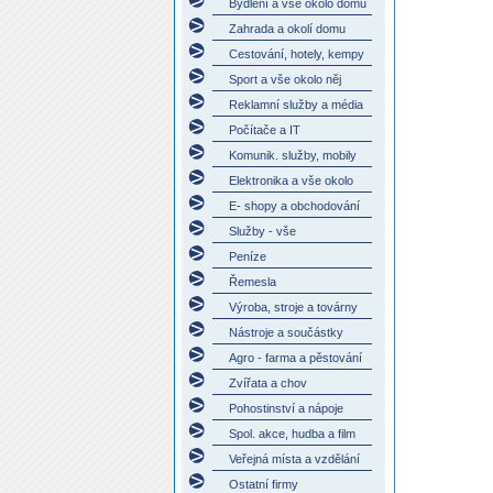
Bydlení a vše okolo domu
Zahrada a okolí domu
Cestování, hotely, kempy
Sport a vše okolo něj
Reklamní služby a média
Počítače a IT
Komunik. služby, mobily
Elektronika a vše okolo
E- shopy a obchodování
Služby - vše
Peníze
Řemesla
Výroba, stroje a továrny
Nástroje a součástky
Agro - farma a pěstování
Zvířata a chov
Pohostinství a nápoje
Spol. akce, hudba a film
Veřejná místa a vzdělání
Ostatní firmy