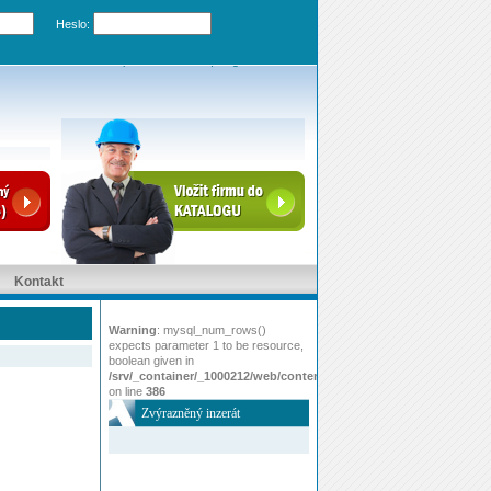
Heslo:
Zapomenuté heslo
|
Registrovat účet
Kontakt
Warning
: mysql_num_rows()
expects parameter 1 to be resource,
boolean given in
/srv/_container/_1000212/web/content/www/index.php
on line
386
Zvýrazněný inzerát