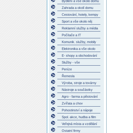
Bydlení a vše okolo domu
Zahrada a okolí domu
Cestování, hotely, kempy
Sport a vše okolo něj
Reklamní služby a média
Počítače a IT
Komunik. služby, mobily
Elektronika a vše okolo
E- shopy a obchodování
Služby - vše
Peníze
Řemesla
Výroba, stroje a továrny
Nástroje a součástky
Agro - farma a pěstování
Zvířata a chov
Pohostinství a nápoje
Spol. akce, hudba a film
Veřejná místa a vzdělání
Ostatní firmy