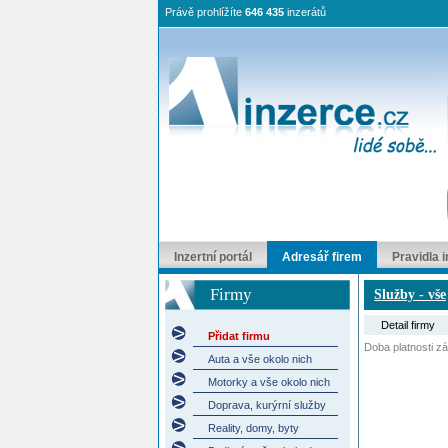
Právě prohlížíte
646 435
inzerátů
Inzertní portál
Adresář firem
Pravidla 
Firmy
Služby - vše
Detail firmy
Přidat firmu
Doba platnosti záp
Auta a vše okolo nich
Motorky a vše okolo nich
Doprava, kurýrní služby
Reality, domy, byty