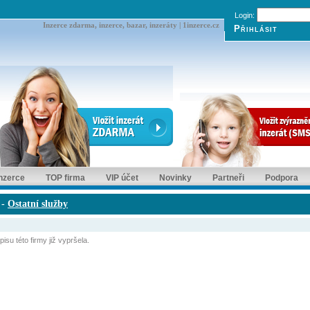
Login:
Inzerce zdarma, inzerce, bazar, inzeráty | 1inzerce.cz
inzerce
TOP firma
VIP účet
Novinky
Partneři
Podpora
-
Ostatní služby
isu této firmy již vypršela.