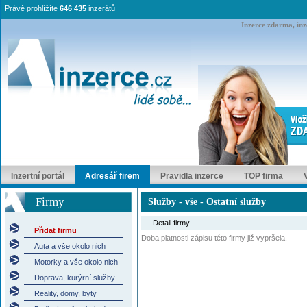
Právě prohlížíte
646 435
inzerátů
Inzerce zdarma, inze
Inzertní portál
Adresář firem
Pravidla inzerce
TOP firma
Firmy
Služby - vše
-
Ostatní služby
Detail firmy
Přidat firmu
Doba platnosti zápisu této firmy již vypršela.
Auta a vše okolo nich
Motorky a vše okolo nich
Doprava, kurýrní služby
Reality, domy, byty