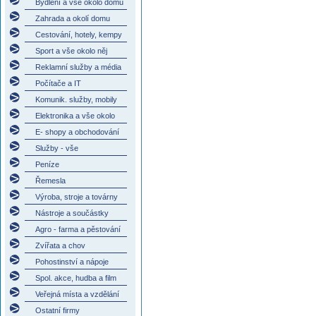
Bydlení a vše okolo domu
Zahrada a okolí domu
Cestování, hotely, kempy
Sport a vše okolo něj
Reklamní služby a média
Počítače a IT
Komunik. služby, mobily
Elektronika a vše okolo
E- shopy a obchodování
Služby - vše
Peníze
Řemesla
Výroba, stroje a továrny
Nástroje a součástky
Agro - farma a pěstování
Zvířata a chov
Pohostinství a nápoje
Spol. akce, hudba a film
Veřejná místa a vzdělání
Ostatní firmy