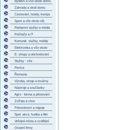
Bydlení a vše okolo domu
Zahrada a okolí domu
Cestování, hotely, kempy
Sport a vše okolo něj
Reklamní služby a média
Počítače a IT
Komunik. služby, mobily
Elektronika a vše okolo
E- shopy a obchodování
Služby - vše
Peníze
Řemesla
Výroba, stroje a továrny
Nástroje a součástky
Agro - farma a pěstování
Zvířata a chov
Pohostinství a nápoje
Spol. akce, hudba a film
Veřejná místa a vzdělání
Ostatní firmy