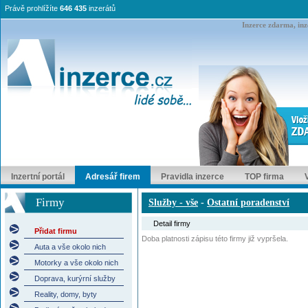
Právě prohlížíte
646 435
inzerátů
Inzerce zdarma, inze
Inzertní portál
Adresář firem
Pravidla inzerce
TOP firma
Firmy
Služby - vše
-
Ostatní poradenství
Detail firmy
Přidat firmu
Doba platnosti zápisu této firmy již vypršela.
Auta a vše okolo nich
Motorky a vše okolo nich
Doprava, kurýrní služby
Reality, domy, byty