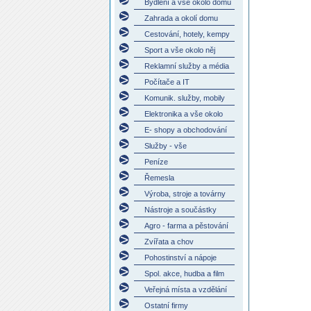
Bydlení a vše okolo domu
Zahrada a okolí domu
Cestování, hotely, kempy
Sport a vše okolo něj
Reklamní služby a média
Počítače a IT
Komunik. služby, mobily
Elektronika a vše okolo
E- shopy a obchodování
Služby - vše
Peníze
Řemesla
Výroba, stroje a továrny
Nástroje a součástky
Agro - farma a pěstování
Zvířata a chov
Pohostinství a nápoje
Spol. akce, hudba a film
Veřejná místa a vzdělání
Ostatní firmy