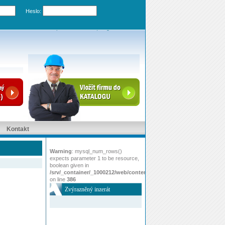
Heslo:
Zapomenuté heslo
|
Registrovat účet
Kontakt
Warning
: mysql_num_rows()
expects parameter 1 to be resource,
boolean given in
/srv/_container/_1000212/web/content/www/index.php
on line
386
Zvýrazněný inzerát