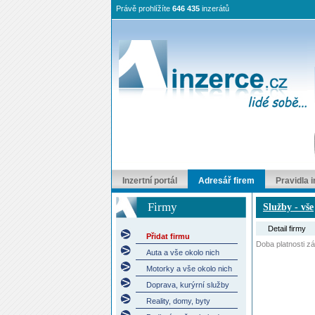
Právě prohlížíte
646 435
inzerátů
Inzertní portál
Adresář firem
Pravidla 
Firmy
Služby - vše
Detail firmy
Přidat firmu
Doba platnosti záp
Auta a vše okolo nich
Motorky a vše okolo nich
Doprava, kurýrní služby
Reality, domy, byty