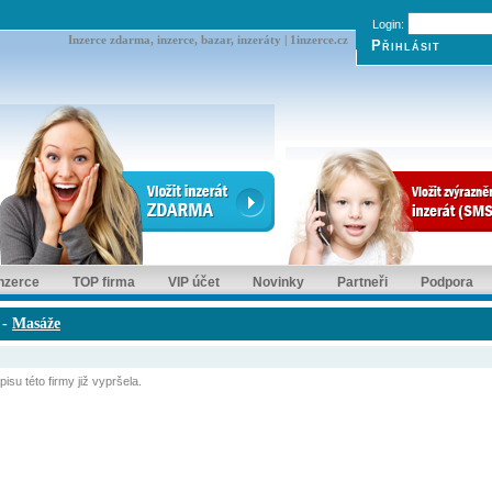
Login:
Inzerce zdarma, inzerce, bazar, inzeráty | 1inzerce.cz
inzerce
TOP firma
VIP účet
Novinky
Partneři
Podpora
-
Masáže
isu této firmy již vypršela.