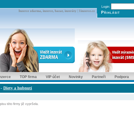
Login:
Inzerce zdarma, inzerce, bazar, inzeráty | 1inzerce.cz
inzerce
TOP firma
VIP účet
Novinky
Partneři
Podpora
-
Diety a hubnutí
isu této firmy již vypršela.