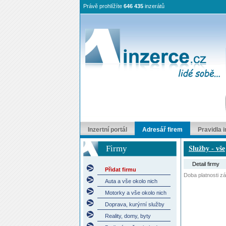
Právě prohlížíte
646 435
inzerátů
Inzertní portál
Adresář firem
Pravidla 
Firmy
Služby - vše
Detail firmy
Přidat firmu
Doba platnosti záp
Auta a vše okolo nich
Motorky a vše okolo nich
Doprava, kurýrní služby
Reality, domy, byty