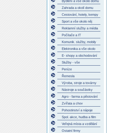
Bydlení a vše okolo domu
Zahrada a okolí domu
Cestování, hotely, kempy
Sport a vše okolo něj
Reklamní služby a média
Počítače a IT
Komunik. služby, mobily
Elektronika a vše okolo
E- shopy a obchodování
Služby - vše
Peníze
Řemesla
Výroba, stroje a továrny
Nástroje a součástky
Agro - farma a pěstování
Zvířata a chov
Pohostinství a nápoje
Spol. akce, hudba a film
Veřejná místa a vzdělání
Ostatní firmy