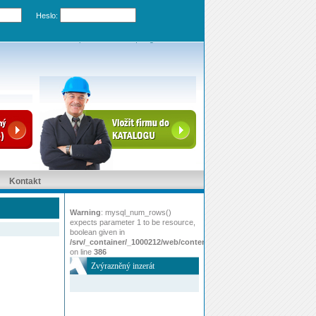
Heslo:
Zapomenuté heslo
|
Registrovat účet
Kontakt
Warning
: mysql_num_rows()
expects parameter 1 to be resource,
boolean given in
/srv/_container/_1000212/web/content/www/index.php
on line
386
Zvýrazněný inzerát