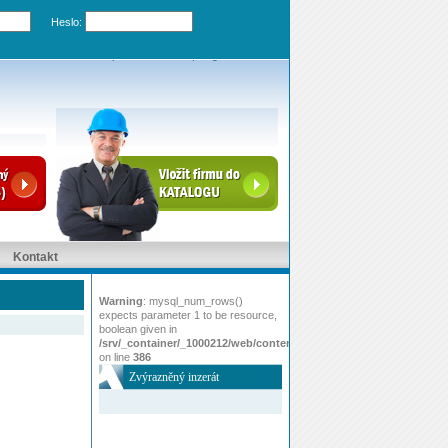
Heslo:
Zapomenuté heslo
|
Registrovat účet
Kontakt
Warning
: mysql_num_rows()
expects parameter 1 to be resource,
boolean given in
/srv/_container/_1000212/web/content/www/index.php
on line
386
Zvýrazněný inzerát