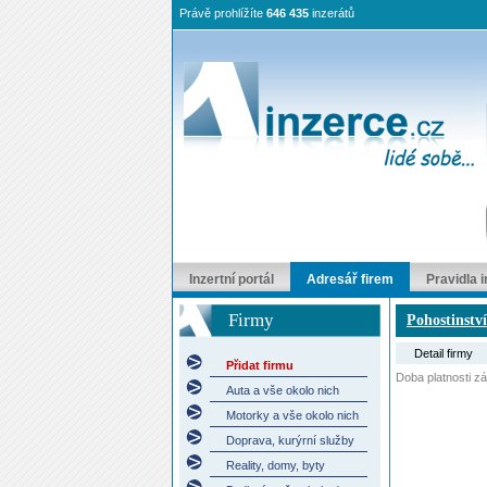
Právě prohlížíte
646 435
inzerátů
Inzertní portál
Adresář firem
Pravidla 
Firmy
Pohostinstv
Detail firmy
Přidat firmu
Doba platnosti záp
Auta a vše okolo nich
Motorky a vše okolo nich
Doprava, kurýrní služby
Reality, domy, byty