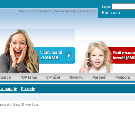
Login:
Inzerce zdarma, inzerce, bazar, inzeráty | 1inzerce.cz
inzerce
TOP firma
VIP účet
Novinky
Partneři
Podpora
í a nápoje
-
Pizzerie
isu této firmy již vypršela.