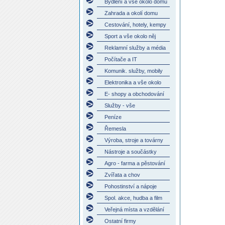
Bydlení a vše okolo domu
Zahrada a okolí domu
Cestování, hotely, kempy
Sport a vše okolo něj
Reklamní služby a média
Počítače a IT
Komunik. služby, mobily
Elektronika a vše okolo
E- shopy a obchodování
Služby - vše
Peníze
Řemesla
Výroba, stroje a továrny
Nástroje a součástky
Agro - farma a pěstování
Zvířata a chov
Pohostinství a nápoje
Spol. akce, hudba a film
Veřejná místa a vzdělání
Ostatní firmy