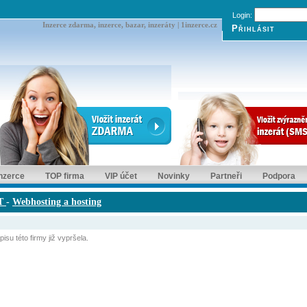
Login:
Inzerce zdarma, inzerce, bazar, inzeráty | 1inzerce.cz
inzerce
TOP firma
VIP účet
Novinky
Partneři
Podpora
IT
-
Webhosting a hosting
isu této firmy již vypršela.