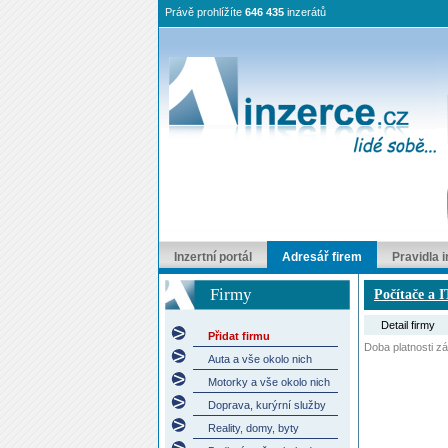
Právě prohlížíte
646 435
inzerátů
Inzertní portál
Adresář firem
Pravidla 
Firmy
Počítače a 
Detail firmy
Přidat firmu
Doba platnosti záp
Auta a vše okolo nich
Motorky a vše okolo nich
Doprava, kurýrní služby
Reality, domy, byty