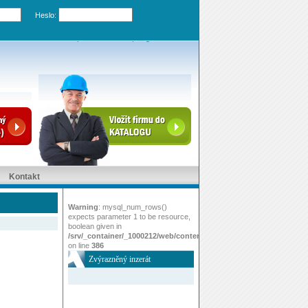
Heslo:
Zapomenuté heslo
|
Registrovat účet
Kontakt
Warning
: mysql_num_rows()
expects parameter 1 to be resource,
boolean given in
/srv/_container/_1000212/web/content/www/index.php
on line
386
Zvýrazněný inzerát