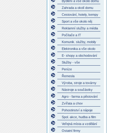
Bydlení a vše okolo domu
Zahrada a okolí domu
Cestování, hotely, kempy
Sport a vše okolo něj
Reklamní služby a média
Počítače a IT
Komunik. služby, mobily
Elektronika a vše okolo
E- shopy a obchodování
Služby - vše
Peníze
Řemesla
Výroba, stroje a továrny
Nástroje a součástky
Agro - farma a pěstování
Zvířata a chov
Pohostinství a nápoje
Spol. akce, hudba a film
Veřejná místa a vzdělání
Ostatní firmy