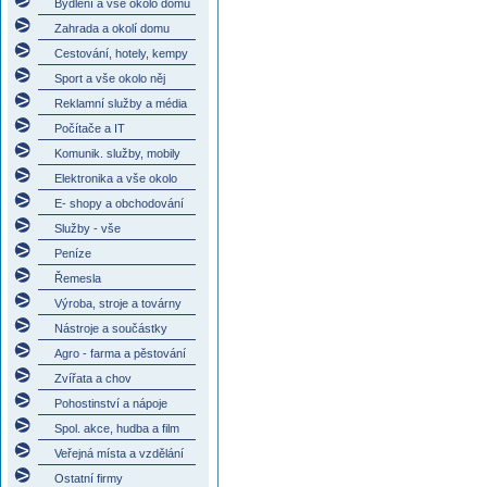
Bydlení a vše okolo domu
Zahrada a okolí domu
Cestování, hotely, kempy
Sport a vše okolo něj
Reklamní služby a média
Počítače a IT
Komunik. služby, mobily
Elektronika a vše okolo
E- shopy a obchodování
Služby - vše
Peníze
Řemesla
Výroba, stroje a továrny
Nástroje a součástky
Agro - farma a pěstování
Zvířata a chov
Pohostinství a nápoje
Spol. akce, hudba a film
Veřejná místa a vzdělání
Ostatní firmy