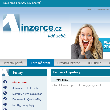
Právě prohlížíte
646 435
inzerátů
Inzerce zdarma, inze
Inzertní portál
Adresář firem
Pravidla inzerce
TOP firma
Firmy
Peníze
-
Hypotéky
Detail firmy
Přidat firmu
Doba platnosti zápisu této firmy již vypršela.
Auta a vše okolo nich
Motorky a vše okolo nich
Doprava, kurýrní služby
Reality, domy, byty