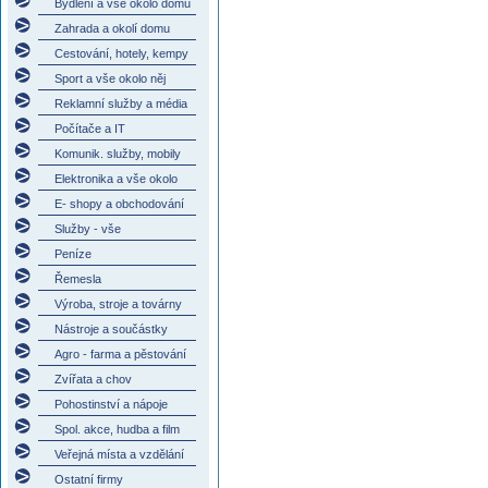
Bydlení a vše okolo domu
Zahrada a okolí domu
Cestování, hotely, kempy
Sport a vše okolo něj
Reklamní služby a média
Počítače a IT
Komunik. služby, mobily
Elektronika a vše okolo
E- shopy a obchodování
Služby - vše
Peníze
Řemesla
Výroba, stroje a továrny
Nástroje a součástky
Agro - farma a pěstování
Zvířata a chov
Pohostinství a nápoje
Spol. akce, hudba a film
Veřejná místa a vzdělání
Ostatní firmy