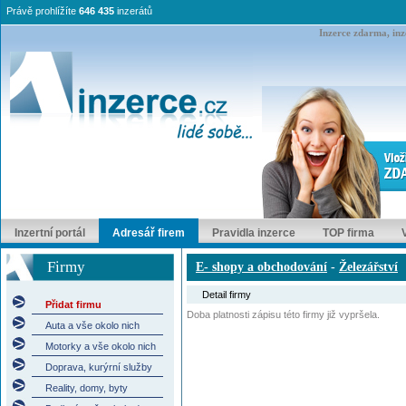
Právě prohlížíte
646 435
inzerátů
Inzerce zdarma, inze
Inzertní portál
Adresář firem
Pravidla inzerce
TOP firma
Firmy
E- shopy a obchodování
-
Železářství
Detail firmy
Přidat firmu
Doba platnosti zápisu této firmy již vypršela.
Auta a vše okolo nich
Motorky a vše okolo nich
Doprava, kurýrní služby
Reality, domy, byty