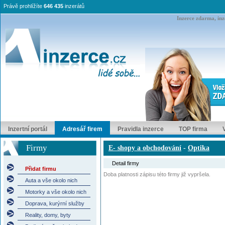
Právě prohlížíte
646 435
inzerátů
Inzerce zdarma, inze
Inzertní portál
Adresář firem
Pravidla inzerce
TOP firma
Firmy
E- shopy a obchodování
-
Optika
Detail firmy
Přidat firmu
Doba platnosti zápisu této firmy již vypršela.
Auta a vše okolo nich
Motorky a vše okolo nich
Doprava, kurýrní služby
Reality, domy, byty