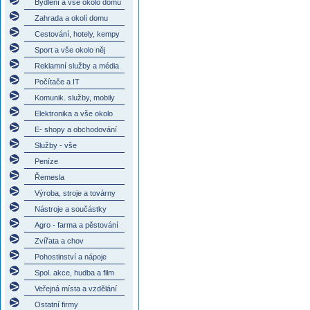
Bydlení a vše okolo domu
Zahrada a okolí domu
Cestování, hotely, kempy
Sport a vše okolo něj
Reklamní služby a média
Počítače a IT
Komunik. služby, mobily
Elektronika a vše okolo
E- shopy a obchodování
Služby - vše
Peníze
Řemesla
Výroba, stroje a továrny
Nástroje a součástky
Agro - farma a pěstování
Zvířata a chov
Pohostinství a nápoje
Spol. akce, hudba a film
Veřejná místa a vzdělání
Ostatní firmy