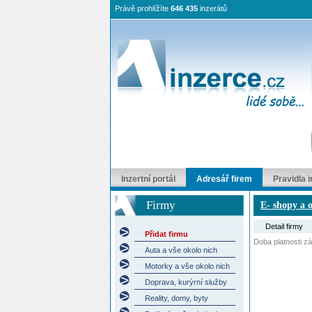
Právě prohlížíte
646 435
inzerátů
Inzertní portál
Adresář firem
Pravidla 
Firmy
E- shopy a 
Detail firmy
Přidat firmu
Doba platnosti záp
Auta a vše okolo nich
Motorky a vše okolo nich
Doprava, kurýrní služby
Reality, domy, byty