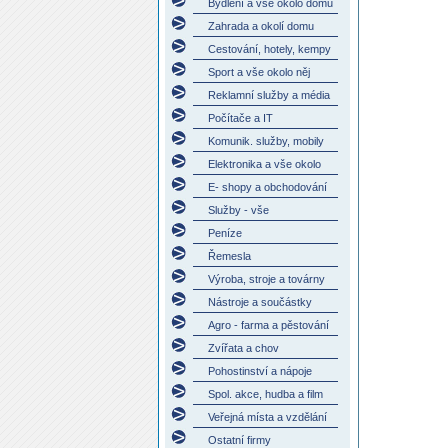
Bydlení a vše okolo domu
Zahrada a okolí domu
Cestování, hotely, kempy
Sport a vše okolo něj
Reklamní služby a média
Počítače a IT
Komunik. služby, mobily
Elektronika a vše okolo
E- shopy a obchodování
Služby - vše
Peníze
Řemesla
Výroba, stroje a továrny
Nástroje a součástky
Agro - farma a pěstování
Zvířata a chov
Pohostinství a nápoje
Spol. akce, hudba a film
Veřejná místa a vzdělání
Ostatní firmy