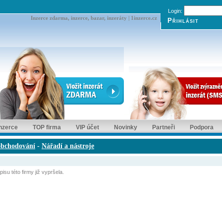
Login:
Inzerce zdarma, inzerce, bazar, inzeráty | 1inzerce.cz
inzerce
TOP firma
VIP účet
Novinky
Partneři
Podpora
obchodování
-
Nářadí a nástroje
isu této firmy již vypršela.