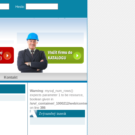
Heslo:
Zapomenuté heslo
|
Registrovat účet
Kontakt
Warning
: mysql_num_rows()
expects parameter 1 to be resource,
boolean given in
/srv/_container/_1000212/web/content/www/index.php
on line
386
Zvýrazněný inzerát