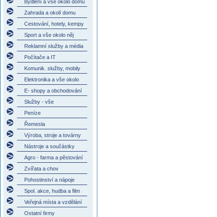
Bydlení a vše okolo domu
Zahrada a okolí domu
Cestování, hotely, kempy
Sport a vše okolo něj
Reklamní služby a média
Počítače a IT
Komunik. služby, mobily
Elektronika a vše okolo
E- shopy a obchodování
Služby - vše
Peníze
Řemesla
Výroba, stroje a továrny
Nástroje a součástky
Agro - farma a pěstování
Zvířata a chov
Pohostinství a nápoje
Spol. akce, hudba a film
Veřejná místa a vzdělání
Ostatní firmy