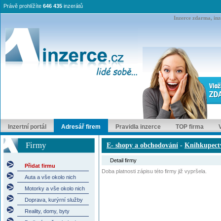
Právě prohlížíte
646 435
inzerátů
Inzerce zdarma, inze
Inzertní portál
Adresář firem
Pravidla inzerce
TOP firma
Firmy
E- shopy a obchodování
-
Knihkupect
Detail firmy
Přidat firmu
Doba platnosti zápisu této firmy již vypršela.
Auta a vše okolo nich
Motorky a vše okolo nich
Doprava, kurýrní služby
Reality, domy, byty