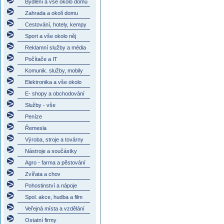
Bydlení a vše okolo domu
Zahrada a okolí domu
Cestování, hotely, kempy
Sport a vše okolo něj
Reklamní služby a média
Počítače a IT
Komunik. služby, mobily
Elektronika a vše okolo
E- shopy a obchodování
Služby - vše
Peníze
Řemesla
Výroba, stroje a továrny
Nástroje a součástky
Agro - farma a pěstování
Zvířata a chov
Pohostinství a nápoje
Spol. akce, hudba a film
Veřejná místa a vzdělání
Ostatní firmy