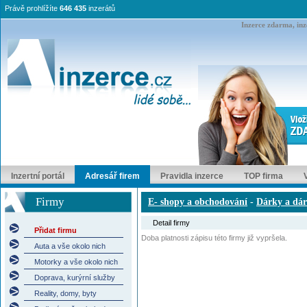
Právě prohlížíte
646 435
inzerátů
Inzerce zdarma, inze
Inzertní portál
Adresář firem
Pravidla inzerce
TOP firma
Firmy
E- shopy a obchodování
-
Dárky a dá
Detail firmy
Přidat firmu
Doba platnosti zápisu této firmy již vypršela.
Auta a vše okolo nich
Motorky a vše okolo nich
Doprava, kurýrní služby
Reality, domy, byty