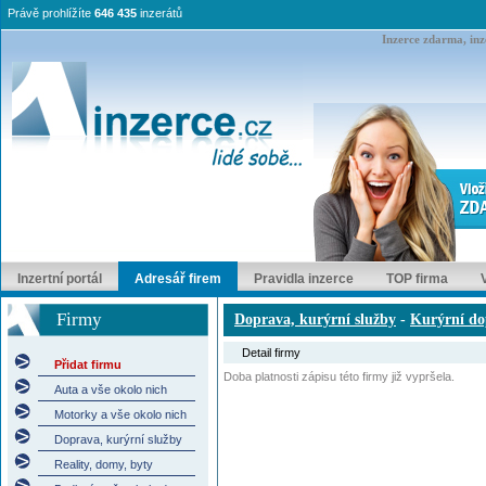
Právě prohlížíte
646 435
inzerátů
Inzerce zdarma, inze
Inzertní portál
Adresář firem
Pravidla inzerce
TOP firma
Firmy
Doprava, kurýrní služby
-
Kurýrní do
Detail firmy
Přidat firmu
Doba platnosti zápisu této firmy již vypršela.
Auta a vše okolo nich
Motorky a vše okolo nich
Doprava, kurýrní služby
Reality, domy, byty