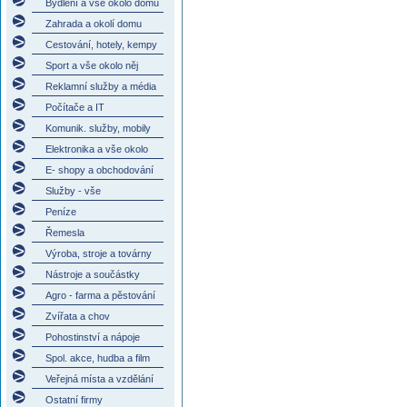
Bydlení a vše okolo domu
Zahrada a okolí domu
Cestování, hotely, kempy
Sport a vše okolo něj
Reklamní služby a média
Počítače a IT
Komunik. služby, mobily
Elektronika a vše okolo
E- shopy a obchodování
Služby - vše
Peníze
Řemesla
Výroba, stroje a továrny
Nástroje a součástky
Agro - farma a pěstování
Zvířata a chov
Pohostinství a nápoje
Spol. akce, hudba a film
Veřejná místa a vzdělání
Ostatní firmy